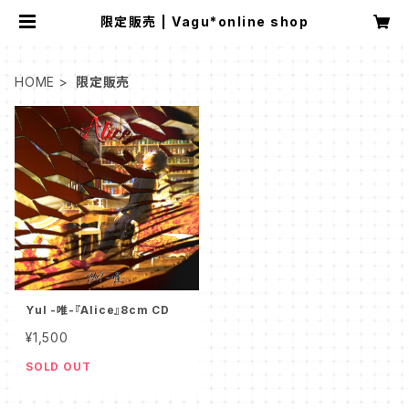
限定販売 | Vagu*online shop
HOME
限定販売
YuI -唯-『Alice』8cm CD
¥1,500
SOLD OUT