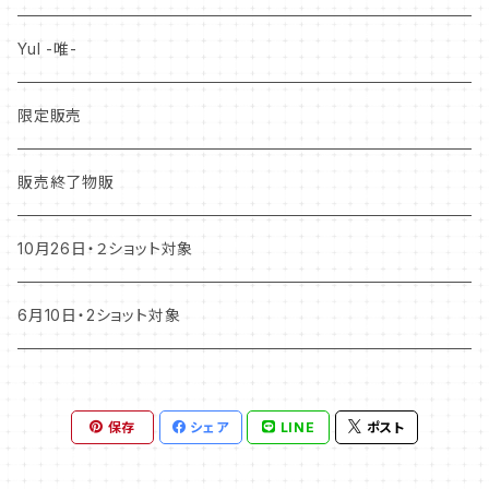
YuI -唯-
限定販売
販売終了物販
10月26日・２ショット対象
6月10日・2ショット対象
保存
シェア
LINE
ポスト