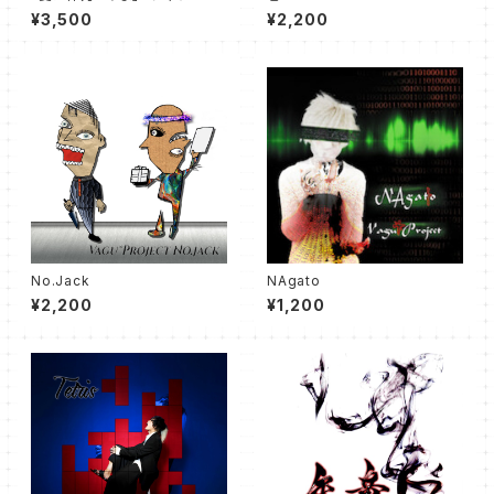
¥3,500
¥2,200
No.Jack
NAgato
¥2,200
¥1,200