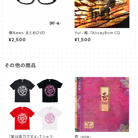
僕News まとめDVD
YuI -唯-『Alice』8cm CD
¥2,500
¥1,500
その他の商品
「愛は体力ですよ」Ｔシャツ
壱 -one-