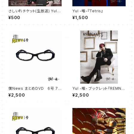
さしいれチケット(生放送) YuIの
YuI -唯-『Tetris』
独りぼっち生放送 87回目 7月2
¥500
¥1,500
5日
僕News まとめDVD 6号 7
YuI -唯- ブックレット『REMNA
号
NTS』
¥2,500
¥2,500