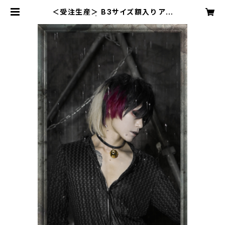
＜受注生産＞ B3サイズ額入り アー
ティスト写真 | Vagu*online shop