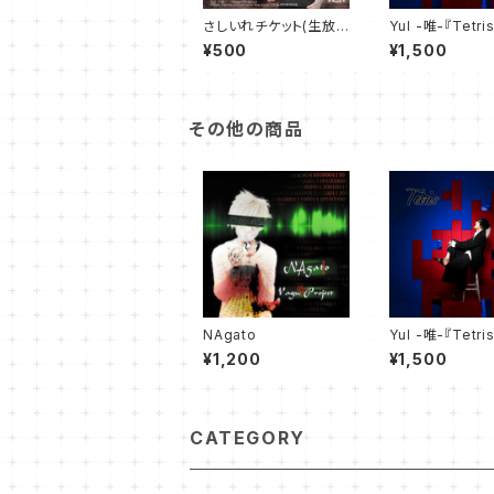
さしいれチケット(生放
YuI -唯-『Tetri
送) YuIの独りぼっち生
¥500
¥1,500
放送 87回目 7月25日
その他の商品
NAgato
YuI -唯-『Tetri
¥1,200
¥1,500
CATEGORY