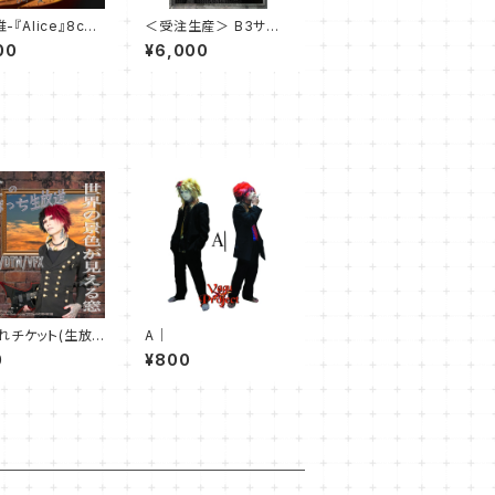
唯-『Alice』8cm
＜受注生産＞ B3サイ
ズ額入り アーティスト写
00
¥6,000
真
れチケット(生放
A｜
YuIの独りぼっち生
0
¥800
87回目 7月25日