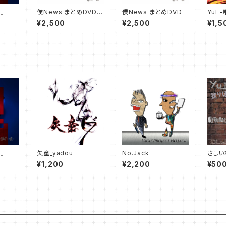
s』
僕News まとめDVD
僕News まとめDVD
YuI -
6号 7号
CD
¥2,500
¥2,500
¥1,5
s』
矢童_yadou
No.Jack
さしい
送) 
¥1,200
¥2,200
¥50
放送 