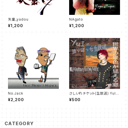
矢童_yadou
NAgato
¥1,200
¥1,200
No.Jack
さしいれチケット(生放送) YuIの
独りぼっち生放送 87回目 7月2
¥2,200
¥500
5日
CATEGORY